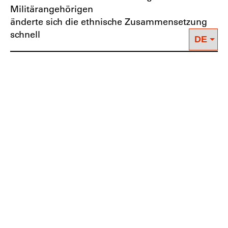
Militärangehörigen
änderte sich die ethnische Zusammensetzung
schnell
In Estland erwies sich dies als dynamischer und
effektiver als in Lettland. Die Zahl der Personen
mit unbestimmter Staatsbürgerschaft sank von
32 Prozent im Jahr 1992 auf 5,7 Prozent im Jahr
2019; sie liegt derzeit bei rund 76.000. Lettland
bürgerte seit 1995 fast 150.000 Menschen ein.
Aber fast 240.000 Menschen, das entspricht 11
Prozent der Bevölkerung, sind nach wie vor
Nicht-Staatsangehörige.
In den vergangenen Jahren führte Estland
Verfahren ein, um die Zahl Nichteingebürgerter
weiter zu reduzieren. Wer eine langfristige oder