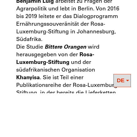
Benjamin Luig
arbeitet zu Fragen der
Agrarpolitik und lebt in Berlin. Von 2016
bis 2019 leitete er das Dialogprogramm
Ernährungssouveränität der Rosa-
Luxemburg-Stiftung in Johannesburg,
Südafrika.
Die Studie
Bittere Orangen
wird
herausgegeben von der
Rosa-
Luxemburg-Stiftung
und der
südafrikanischen Organisation
Khanyisa
. Sie ist Teil einer
Publikationsreihe der Rosa-Luxemburg-
Stiftung, in der bereits die Lieferketten
von
Tee
und
Wein
untersucht wurden.
Die Studie erscheint in deutscher und
englischer Sprache.
Download Deutsch
Download Englisch