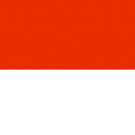
 Leon Wystrychowski einen Überblick über die weniger
schen Bürgerkriegs. Dieser und die Erinnerungen an i
sellschaft stark umstritten. Wystrychowski zeigt in 
che innerhalb des marxistischen Geschichtsdiskurses
eg auf und interpretiert diese.