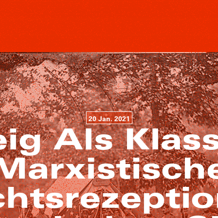
20 Jan. 2021
eig Als Klas
Marxistisch
htsrezepti