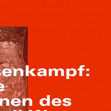
senkampf:
e
onen des