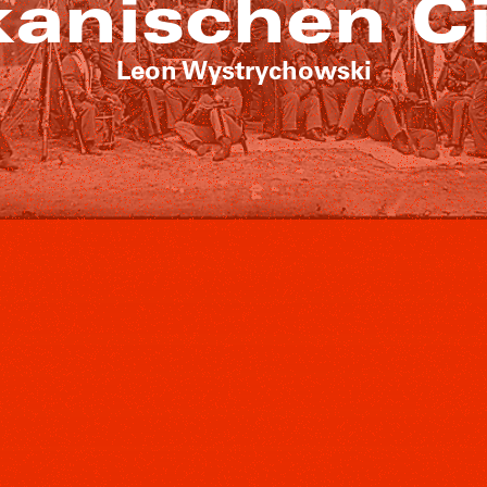
anischen Ci
Leon Wystrychowski