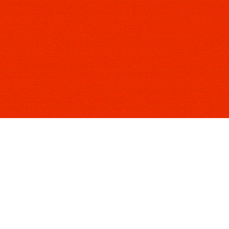
 beachtete marxistische
hn sind bis heute in
seiner Arbeit
 über den