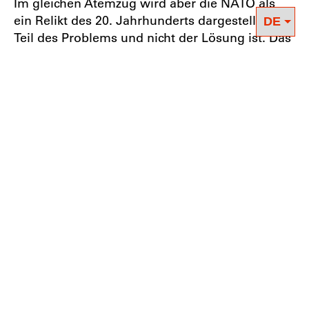
Im gleichen Atemzug wird aber die NATO als
ein Relikt des 20. Jahrhunderts dargestellt, das
Teil des Problems und nicht der Lösung ist. Das
ist nach außen hin nicht nachvollziehbar, vor
allem dann nicht, wenn nicht gleichzeitig
darüber diskutiert wird, wie die Landes- und
Bündnisverteidigung in Europa außerhalb der
NATO organisiert werden kann.
In der gegenwärtigen Situation ist es weder
politisch noch gesellschaftlich anschlussfähig,
eine europäische Verteidigungsunion und eine
Zusammenarbeit zwischen NATO und
Europäischer Union wie vor dem Krieg
alternativlos abzulehnen. Stattdessen sollte die
politische Linke Vorschläge für ein
Sicherheitssystem in den Diskurs einbringen,
das linken Kriterien entspricht, indem es