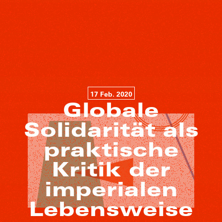
17 Feb. 2020
Globale
Solidarität als
praktische
Kritik der
imperialen
Lebensweise