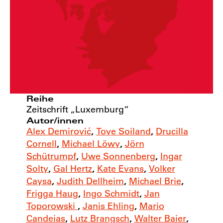
Reihe
Zeitschrift „Luxemburg“
Autor/innen
Alex Demirović
,
Tove Soiland
,
Drucilla
Cornell
,
Michael Löwy
,
Jörn
Schütrumpf
,
Uwe Sonnenberg
,
Ingar
Solty
,
Gal Hertz
,
Kate Evans
,
Volker
Caysa
,
Judith Dellheim
,
Michael Brie
,
Frigga Haug
,
Ingo Schmidt
,
Jan
Toporowski
,
Janis Ehling
,
Mario
Candeias
,
Lutz Brangsch
,
Walter Baier
,