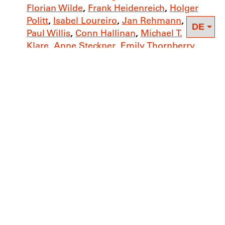
Florian Wilde
,
Frank Heidenreich
,
Holger
Politt
,
Isabel Loureiro
,
Jan Rehmann
,
Paul Willis
,
Conn Hallinan
,
Michael T.
Klare
,
Anne Steckner
,
Emily Thornberry
Download Deutsch
Rosa Luxemburg ist eines der ikonischen
Gesichter der sozialistischen Bewegung. Und
eine der wenigen Frauen, vielleicht die einzige,
deren zentrale Rolle darin unbestritten ist. Sie
beeindruckt als brillante Autorin und
klarsichtige Theoretikerin, als mitreißende
Rednerin und engagierte Politikerin, als lyrische
Chronistin und streitbare Genossin. Und sie
steht für eine Haltung, in der Entschiedenheit
im politischen Kampf und »weitherzigster
Menschlichkeit« ein Ganzes bilden.