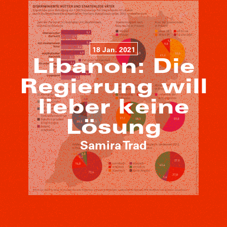
18 Jan. 2021
Libanon: Die
Regierung will
lieber keine
Lösung
Samira Trad