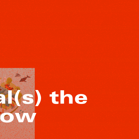
(s) the
Now