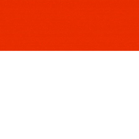
A webinar with Walden B
Klimagerechtigkeit
Sozial-ökologische
Transformation
Teilen
Dieser Artikel wurde
ursprünglich auf der
Website des RLS-
Büros in Genf
veröffentlicht. Seit der