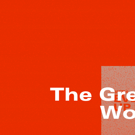
The Gr
Wo