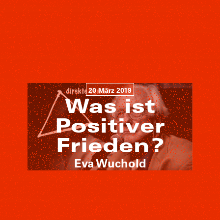
20 März 2019
Was ist
Positiver
Frieden?
Eva Wuchold