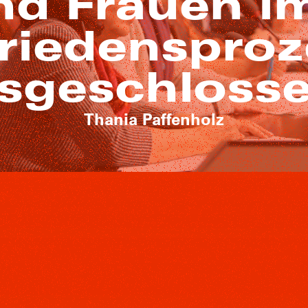
nd Frauen i
riedenspro
sgeschloss
Thania Paffenholz