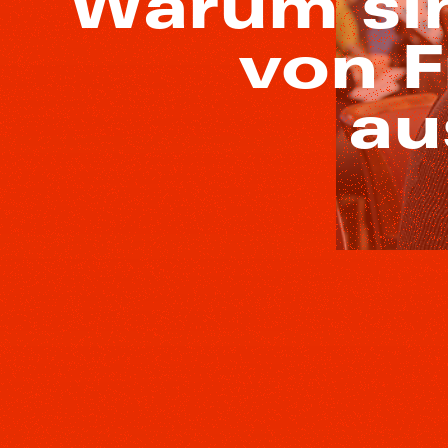
Warum si
von F
au