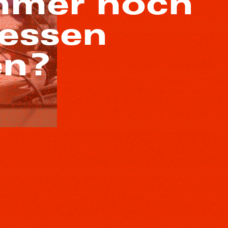
mmer noch
zessen
en?