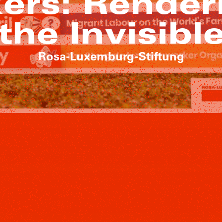
rs: Renderi
the Invisibl
Rosa-Luxemburg-Stiftung