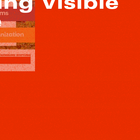
ng Visible
e