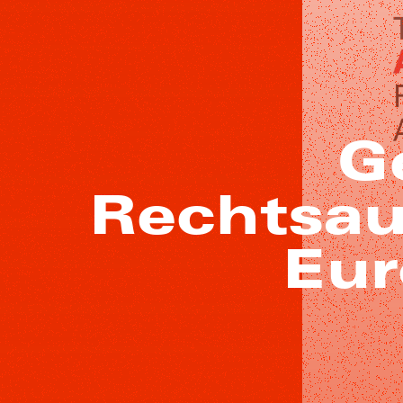
G
Rechtsau
Eur