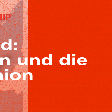
d:
n und die
nion