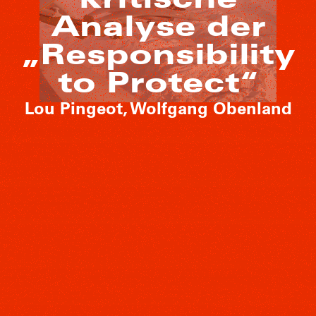
Analyse der
„Responsibility
to Protect“
Lou Pingeot, Wolfgang Obenland