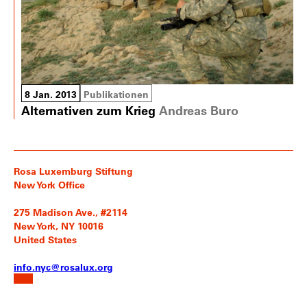
8 Jan. 2013
Publikationen
Alternativen zum Krieg
Andreas Buro
Rosa Luxemburg Stiftung
New York Office
275 Madison Ave., #2114
New York, NY 10016
United States
info.nyc@rosalux.org