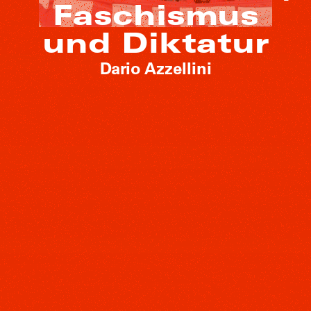
Faschismus
und Diktatur
Dario Azzellini