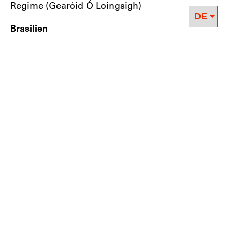
Regime (Gearóid Ó Loingsigh)
Brasilien
Gewerkschaften und der Kampf gegen die
Diktatur von Militärs und Unternehmern (1964–
1985) (Henrique Tahan Novaes und Maurício
Sardá de Faria)
Aufstehen gegen Konservatismus und
Autoritarismus. Gewerkschaften und populare
Kämpfe gegen die Regierung Bolsonaro (Flávia
Braga Vieira)
USA
Gewerkschaften gegen Trumps Autoritarismus
(Patrick Young)
Südafrika